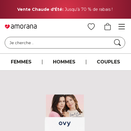
Pr
Vente Chaude d'Été:
Jusqu'à 70 % de rabais !
Cher
Je cherche ..
FEMMES
|
HOMMES
|
COUPLES