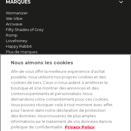
MARQUES
Womanizer
We-Vibe
Arcwave
Fifty Shades of Grey
Romp
Lovehoney
Happy Rabbit
Plus de marques
Nous aimons les cookies
SERVICE
Afin de vous offrir la meilleure expérience d'achat
possible, nous utilisons nos propres cookies et des
Livraison rapide et gratuite
cookies de tiers. Ceux-ci nous aident à améliorer la
Retours & remboursements
boutique et à te montrer des annonces et des
Paiement sécurisé
contenus pertinents et personnalisés. Nous
demandons votre consentement pour ces cookies.
Vous pouvez révoquer cela à tout moment avec effet
pour l'avenir dans notre déclaration de protection
AIDE
des données. Vous trouverez de plus amples
informations sur le traitement de vos données dans la
Contact
politique de confidentialité.
Privacy Policy