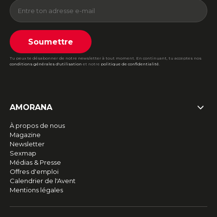
Soumettre
Tu peux te désabonner de notre newsletter à tout moment. En continuant, tu acceptes nos
conditions générales d'utilisation
et notre
politique de confidentialité
.
AMORANA
À propos de nous
Magazine
Newsletter
Sexmap
Médias & Presse
Offres d'emploi
Calendrier de l'Avent
Mentions légales