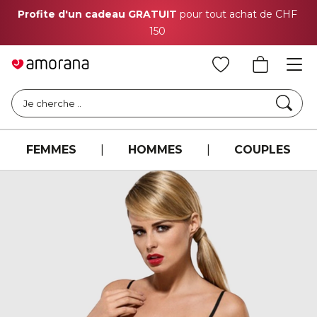
Profite d'un cadeau GRATUIT
pour tout achat de CHF
150
Cher
Je cherche ..
FEMMES
|
HOMMES
|
COUPLES