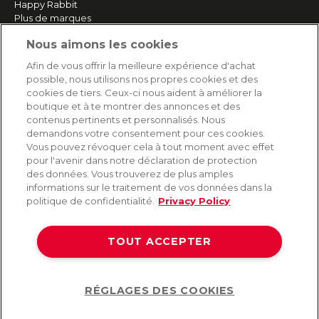
Happy Rabbit
Plus de marques
Nous aimons les cookies
SERVICE
Afin de vous offrir la meilleure expérience d'achat
possible, nous utilisons nos propres cookies et des
Livraison rapide et gratuite
cookies de tiers. Ceux-ci nous aident à améliorer la
Retours & remboursements
boutique et à te montrer des annonces et des
Paiement sécurisé
contenus pertinents et personnalisés. Nous
demandons votre consentement pour ces cookies.
Vous pouvez révoquer cela à tout moment avec effet
pour l'avenir dans notre déclaration de protection
AIDE
des données. Vous trouverez de plus amples
informations sur le traitement de vos données dans la
Contact
politique de confidentialité.
Privacy Policy
Paiement
Livraison et expédition
TOUT ACCEPTER
Foire aux questions
Protection des données
CGV
RÉGLAGES DES COOKIES
Help