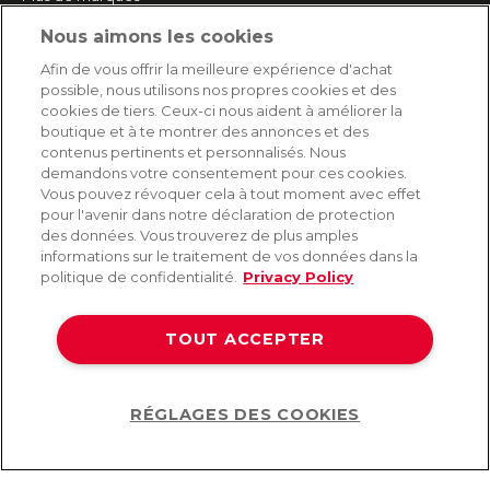
Nous aimons les cookies
SERVICE
Afin de vous offrir la meilleure expérience d'achat
possible, nous utilisons nos propres cookies et des
Livraison rapide et gratuite
cookies de tiers. Ceux-ci nous aident à améliorer la
Retours & remboursements
boutique et à te montrer des annonces et des
Paiement sécurisé
contenus pertinents et personnalisés. Nous
demandons votre consentement pour ces cookies.
Vous pouvez révoquer cela à tout moment avec effet
pour l'avenir dans notre déclaration de protection
AIDE
des données. Vous trouverez de plus amples
informations sur le traitement de vos données dans la
Contact
politique de confidentialité.
Privacy Policy
Paiement
Livraison et expédition
TOUT ACCEPTER
Foire aux questions
Protection des données
CGV
RÉGLAGES DES COOKIES
Help
©2026 Lovehoney Group Switzerland AG. Tous droits réservés.