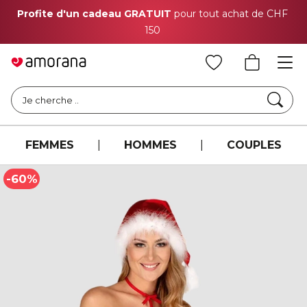
Profite d'un cadeau GRATUIT
pour tout achat de CHF
150
Cher
Je cherche ..
FEMMES
|
HOMMES
|
COUPLES
-60%