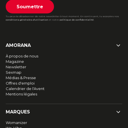
Soumettre
Tu peux te désabonner de notre newsletter à tout moment. En continuant, tu acceptes nos
conditions générales d'utilisation
et notre
politique de confidentialité
.
AMORANA
À propos de nous
Magazine
Newsletter
Sexmap
Médias & Presse
Offres d'emploi
Calendrier de l'Avent
Mentions légales
MARQUES
Womanizer