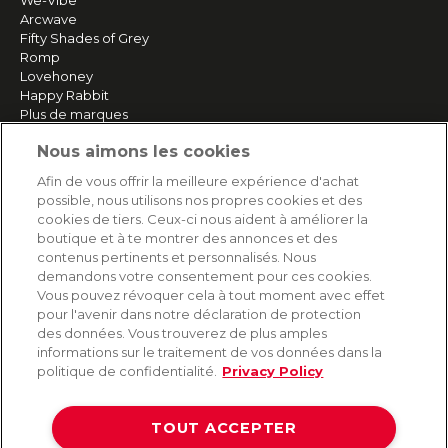
We-Vibe
Arcwave
Fifty Shades of Grey
Romp
Lovehoney
Happy Rabbit
Plus de marques
Nous aimons les cookies
SERVICE
Afin de vous offrir la meilleure expérience d'achat
possible, nous utilisons nos propres cookies et des
Livraison rapide et gratuite
cookies de tiers. Ceux-ci nous aident à améliorer la
Retours & remboursements
boutique et à te montrer des annonces et des
Paiement sécurisé
contenus pertinents et personnalisés. Nous
demandons votre consentement pour ces cookies.
Vous pouvez révoquer cela à tout moment avec effet
pour l'avenir dans notre déclaration de protection
AIDE
des données. Vous trouverez de plus amples
informations sur le traitement de vos données dans la
Contact
politique de confidentialité.
Privacy Policy
Paiement
Livraison et expédition
TOUT ACCEPTER
Foire aux questions
Protection des données