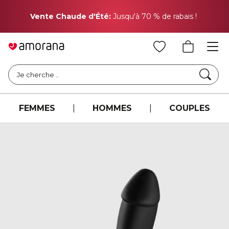
Pr
Vente Chaude d'Été:
Jusqu'à 70 % de rabais !
Cher
Je cherche ..
FEMMES
|
HOMMES
|
COUPLES