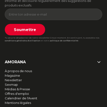
informé et découvre régulièrement des suggestions de
produits exclusifs.
Soumettre
Tu peux te désabonner de notre newsletter à tout moment. En continuant, tu acceptes nos
conditions générales d'utilisation
et notre
politique de confidentialité
.
AMORANA
À propos de nous
Magazine
Newsletter
Sexmap
Médias & Presse
Offres d'emploi
Calendrier de l'Avent
Mentions légales