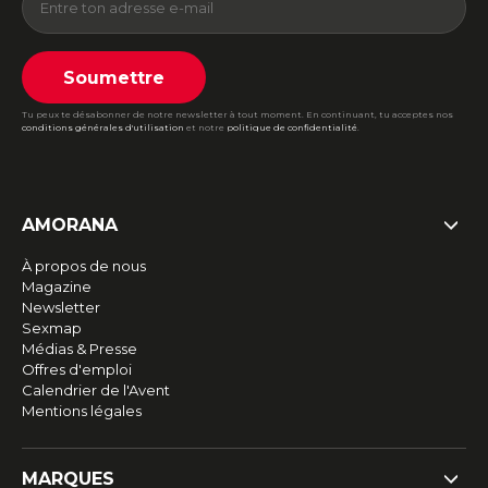
Soumettre
Tu peux te désabonner de notre newsletter à tout moment. En continuant, tu acceptes nos
conditions générales d'utilisation
et notre
politique de confidentialité
.
AMORANA
À propos de nous
Magazine
Newsletter
Sexmap
Médias & Presse
Offres d'emploi
Calendrier de l'Avent
Mentions légales
MARQUES