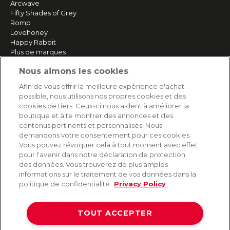
Arcwave
Fifty Shades of Grey
Romp
Lovehoney
Happy Rabbit
Plus de marques
Nous aimons les cookies
SERVICE
Afin de vous offrir la meilleure expérience d'achat
possible, nous utilisons nos propres cookies et des
Livraison rapide et gratuite
cookies de tiers. Ceux-ci nous aident à améliorer la
Retours & remboursements
boutique et à te montrer des annonces et des
Paiement sécurisé
contenus pertinents et personnalisés. Nous
demandons votre consentement pour ces cookies.
Vous pouvez révoquer cela à tout moment avec effet
pour l'avenir dans notre déclaration de protection
AIDE
des données. Vous trouverez de plus amples
informations sur le traitement de vos données dans la
Contact
politique de confidentialité.
Privacy Policy
Paiement
Livraison et expédition
TOUT ACCEPTER
Foire aux questions
Protection des données