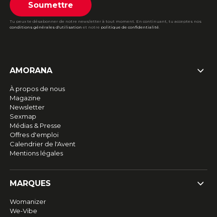
Soumettre
Tu peux te désabonner de notre newsletter à tout moment. En continuant, tu acceptes nos
conditions générales d'utilisation
et notre
politique de confidentialité
.
AMORANA
À propos de nous
Magazine
Newsletter
Sexmap
Médias & Presse
Offres d'emploi
Calendrier de l'Avent
Mentions légales
MARQUES
Womanizer
We-Vibe