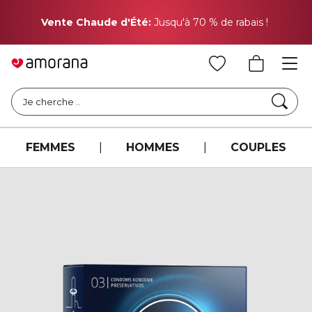
Pr
Vente Chaude d'Été:
Jusqu'à 70 % de rabais !
Cher
Je cherche ..
FEMMES
|
HOMMES
|
COUPLES