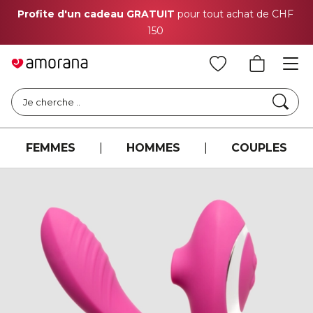
Profite d'un cadeau GRATUIT
pour tout achat de CHF
150
Cher
Je cherche ..
FEMMES
|
HOMMES
|
COUPLES