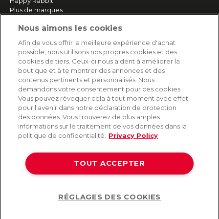
Happy Rabbit
Plus de marques
Nous aimons les cookies
SERVICE
Afin de vous offrir la meilleure expérience d'achat
possible, nous utilisons nos propres cookies et des
Livraison rapide et gratuite
cookies de tiers. Ceux-ci nous aident à améliorer la
Retours & remboursements
boutique et à te montrer des annonces et des
Paiement sécurisé
contenus pertinents et personnalisés. Nous
demandons votre consentement pour ces cookies.
Vous pouvez révoquer cela à tout moment avec effet
pour l'avenir dans notre déclaration de protection
AIDE
des données. Vous trouverez de plus amples
informations sur le traitement de vos données dans la
Contact
politique de confidentialité.
Privacy Policy
Paiement
Livraison et expédition
TOUT ACCEPTER
Foire aux questions
Protection des données
CGV
RÉGLAGES DES COOKIES
Help