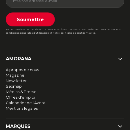
Soumettre
Tu peux te désabonner de notre newsletter à tout moment. En continuant, tu acceptes nos
conditions générales d'utilisation
et notre
politique de confidentialité
.
AMORANA
À propos de nous
Magazine
Newsletter
Sexmap
Médias & Presse
Offres d'emploi
Calendrier de l'Avent
Mentions légales
MARQUES