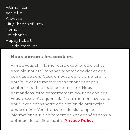
Womanizer
We-Vibe
Arcwave
Fifty Shades of Grey
Romp
Lovehoney
Happy Rabbit
Plus de marques
Nous aimons les cookies
SERVICE
Afin de vous offrir la meilleure expérience d'achat
possible, nous utilisons nos propres cookies et des
Livraison rapide et gratuite
cookies de tiers. Ceux-ci nous aident à améliorer la
Retours & remboursements
boutique et à te montrer des annonces et des
Paiement sécurisé
contenus pertinents et personnalisés. Nous
demandons votre consentement pour ces cookies.
Vous pouvez révoquer cela à tout moment avec effet
pour l'avenir dans notre déclaration de protection
AIDE
des données. Vous trouverez de plus amples
informations sur le traitement de vos données dans la
Contact
politique de confidentialité.
Privacy Policy
Paiement