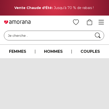
Pr
Vente Chaude d'Été:
Jusqu'à 70 % de rabais !
Cher
Je cherche ..
FEMMES
|
HOMMES
|
COUPLES