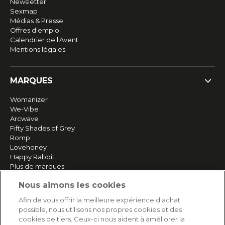
Newsletter
Sexmap
Médias & Presse
Offres d'emploi
Calendrier de l'Avent
Mentions légales
MARQUES
Womanizer
We-Vibe
Arcwave
Fifty Shades of Grey
Romp
Lovehoney
Happy Rabbit
Plus de marques
Nous aimons les cookies
SERVICE
Afin de vous offrir la meilleure expérience d'achat
possible, nous utilisons nos propres cookies et des
Livraison rapide et gratuite
cookies de tiers. Ceux-ci nous aident à améliorer la