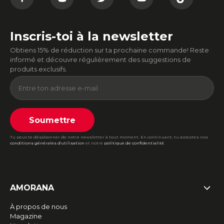
Inscris-toi à la newsletter
Obtiens 15% de réduction sur ta prochaine commande! Reste
informé et découvre régulièrement des suggestions de
produits exclusifs.
Soumettre
Tu peux te désabonner de notre newsletter à tout moment. En continuant, tu acceptes nos
conditions générales d'utilisation
et notre
politique de confidentialité
.
AMORANA
À propos de nous
Magazine