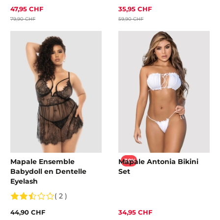
47,95 CHF
35,95 CHF
79,90 CHF
59,90 CHF
Mapale Ensemble
Mapale Antonia Bikini
-30%
Babydoll en Dentelle
Set
Eyelash
( 2 )
44,90 CHF
34,95 CHF