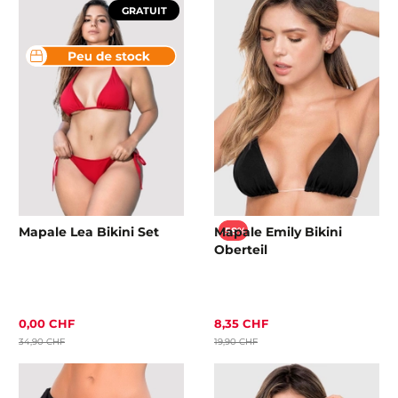
GRATUIT
Mapale Lea Bikini Set
Mapale Emily Bikini
-58%
Oberteil
0,00 CHF
8,35 CHF
34,90 CHF
19,90 CHF