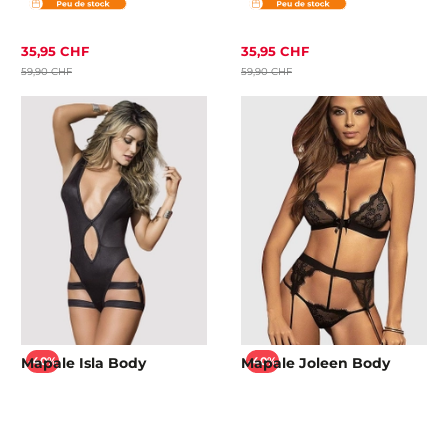
35,95 CHF
35,95 CHF
59,90 CHF
59,90 CHF
Mapale Isla Body
Mapale Joleen Body
-40%
-40%