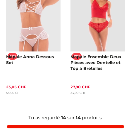
Mapale Anna Dessous
Mapale Ensemble Deux
-58%
-20%
Set
Pièces avec Dentelle et
Top à Bretelles
23,05 CHF
27,90 CHF
54,90 CHF
34,90 CHF
Tu as regardé
14
sur
14
produits.