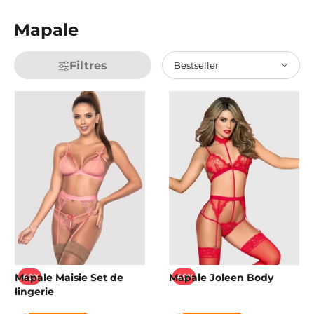
Mapale
Filtres
Bestseller
Mapale Maisie Set de
Mapale Joleen Body
-40%
-40%
lingerie