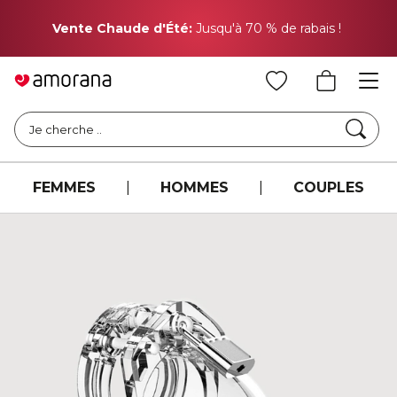
Pr
Vente Chaude d'Été:
Jusqu'à 70 % de rabais !
Cher
Je cherche ..
FEMMES
|
HOMMES
|
COUPLES