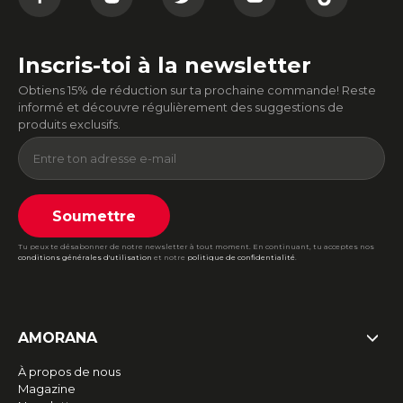
Inscris-toi à la newsletter
Obtiens 15% de réduction sur ta prochaine commande! Reste
informé et découvre régulièrement des suggestions de
produits exclusifs.
Soumettre
Tu peux te désabonner de notre newsletter à tout moment. En continuant, tu acceptes nos
conditions générales d'utilisation
et notre
politique de confidentialité
.
AMORANA
À propos de nous
Magazine