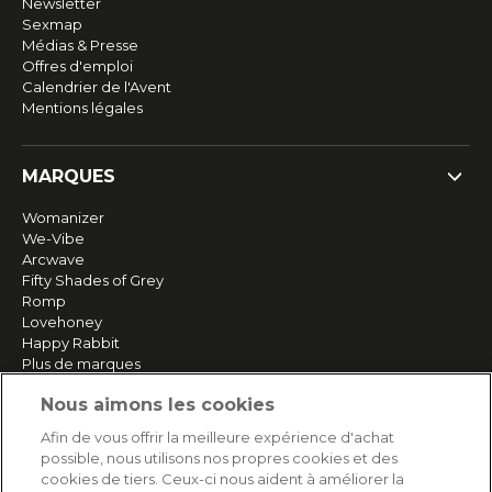
Newsletter
Sexmap
Médias & Presse
Offres d'emploi
Calendrier de l'Avent
Mentions légales
MARQUES
Womanizer
We-Vibe
Arcwave
Fifty Shades of Grey
Romp
Lovehoney
Happy Rabbit
Plus de marques
Nous aimons les cookies
SERVICE
Afin de vous offrir la meilleure expérience d'achat
possible, nous utilisons nos propres cookies et des
Livraison rapide et gratuite
cookies de tiers. Ceux-ci nous aident à améliorer la