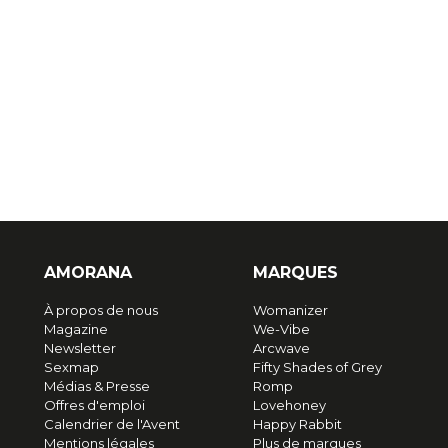
AMORANA
MARQUES
À propos de nous
Womanizer
Magazine
We-Vibe
Newsletter
Arcwave
Sexmap
Fifty Shades of Grey
Médias & Presse
Romp
Offres d'emploi
Lovehoney
Calendrier de l'Avent
Happy Rabbit
Mentions légales
Plus de marques