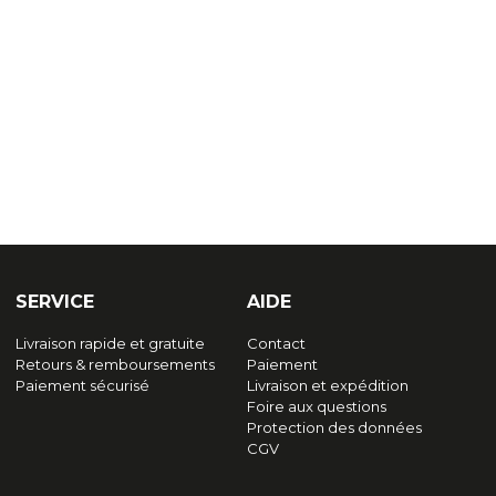
SERVICE
AIDE
Livraison rapide et gratuite
Contact
Retours & remboursements
Paiement
Paiement sécurisé
Livraison et expédition
Foire aux questions
Protection des données
CGV