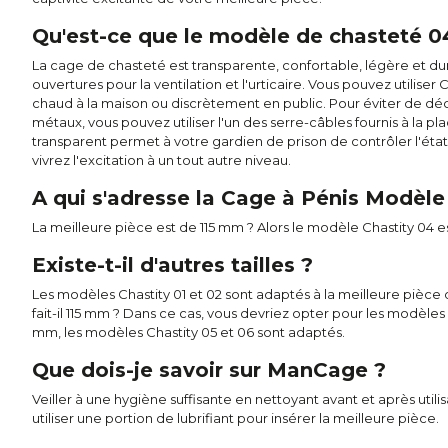
Qu'est-ce que le modèle de chasteté 04 
La cage de chasteté est transparente, confortable, légère et du
ouvertures pour la ventilation et l'urticaire. Vous pouvez utiliser 
chaud à la maison ou discrètement en public. Pour éviter de dé
métaux, vous pouvez utiliser l'un des serre-câbles fournis à la p
transparent permet à votre gardien de prison de contrôler l'ét
vivrez l'excitation à un tout autre niveau.
A qui s'adresse la Cage à Pénis Modèle
La meilleure pièce est de 115 mm ? Alors le modèle Chastity 04 es
Existe-t-il d'autres tailles ?
Les modèles Chastity 01 et 02 sont adaptés à la meilleure pièce 
fait-il 115 mm ? Dans ce cas, vous devriez opter pour les modèles
mm, les modèles Chastity 05 et 06 sont adaptés.
Que dois-je savoir sur ManCage ?
Veiller à une hygiène suffisante en nettoyant avant et après utili
utiliser une portion de lubrifiant pour insérer la meilleure pièce.