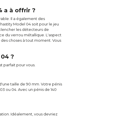
a à offrir ?
rable. Il a également des
Chastity Model 04 soit pour le jeu
clencher les détecteurs de
lace du verrou métallique. L'aspect
at des choses à tout moment. Vous
 04 ?
t parfait pour vous.
d'une taille de 90 mm. Votre pénis
 03 ou 04. Avec un pénis de 140
sation. Idéalement, vous devriez