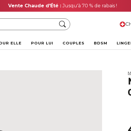
Vente Chaude d'Été :
Jusqu'à 70 % de rabais !
Chercher
CH
OUR ELLE
POUR LUI
COUPLES
BDSM
LINGE
M