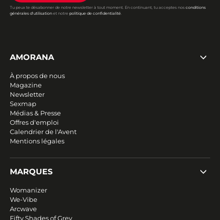
Tu peux te désabonner de notre newsletter à tout moment. En continuant, tu acceptes nos
conditions
générales d'utilisation
et notre
politique de confidentialité
.
AMORANA
À propos de nous
Magazine
Newsletter
Sexmap
Médias & Presse
Offres d'emploi
Calendrier de l'Avent
Mentions légales
MARQUES
Womanizer
We-Vibe
Arcwave
Fifty Shades of Grey