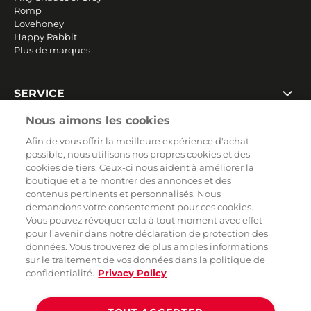
Romp
Lovehoney
Happy Rabbit
Plus de marques
SERVICE
Livraison rapide et gratuite
Nous aimons les cookies
Retours & remboursements
Afin de vous offrir la meilleure expérience d'achat
Paiement sécurisé
possible, nous utilisons nos propres cookies et des
cookies de tiers. Ceux-ci nous aident à améliorer la
boutique et à te montrer des annonces et des
contenus pertinents et personnalisés. Nous
AIDE
demandons votre consentement pour ces cookies.
Vous pouvez révoquer cela à tout moment avec effet
Contact
pour l'avenir dans notre déclaration de protection des
Paiement
données. Vous trouverez de plus amples informations
Livraison et expédition
sur le traitement de vos données dans la politique de
Foire aux questions
confidentialité.
Privacy Policy
Protection des données
CGV