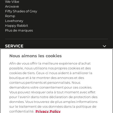
We-Vibe
Arcwave
Fifty Shades of Grey
Romp
Lovehoney
Happy Rabbit
Plus de marques
SERVICE
Livraison rapide et gratuite
Nous aimons les cookies
Retours & remboursements
Afin de vous offrir la meilleure expérience d'achat
Paiement sécurisé
possible, nous utilisons nos propres cookies et des
cookies de tiers. Ceux-ci nous aident à améliorer la
boutique et à te montrer des annonces et des
contenus pertinents et personnalisés. Nous
AIDE
demandons votre consentement pour ces cookies.
Vous pouvez révoquer cela à tout moment avec effet
Contact
pour l'avenir dans notre déclaration de protection des
Paiement
données. Vous trouverez de plus amples informations
Livraison et expédition
sur le traitement de vos données dans la politique de
Foire aux questions
confidentialité.
Privacy Policy