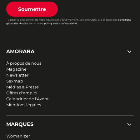
Soumettre
Tu peux te désabonner de notre newsletter à tout moment. En continuant, tu acceptes nos
conditions
générales d'utilisation
et notre
politique de confidentialité
.
AMORANA
À propos de nous
Magazine
Newsletter
Sexmap
Médias & Presse
Offres d'emploi
Calendrier de l'Avent
Mentions légales
MARQUES
Womanizer