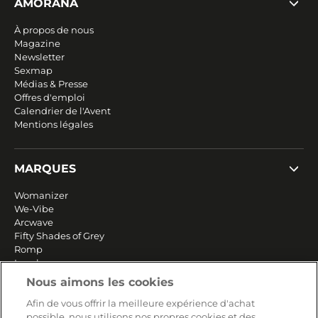
AMORANA
À propos de nous
Magazine
Newsletter
Sexmap
Médias & Presse
Offres d'emploi
Calendrier de l'Avent
Mentions légales
MARQUES
Womanizer
We-Vibe
Arcwave
Fifty Shades of Grey
Romp
Lovehoney
Happy Rabbit
Nous aimons les cookies
Plus de marques
Afin de vous offrir la meilleure expérience d'achat
possible, nous utilisons nos propres cookies et des