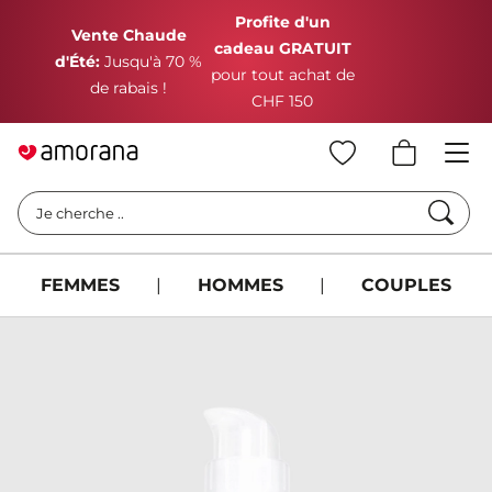
Profite d'un
Vente Chaude
cadeau GRATUIT
d'Été:
Jusqu'à 70 %
pour tout achat de
de rabais !
CHF 150
Cherc
Je cherche ..
FEMMES
|
HOMMES
|
COUPLES