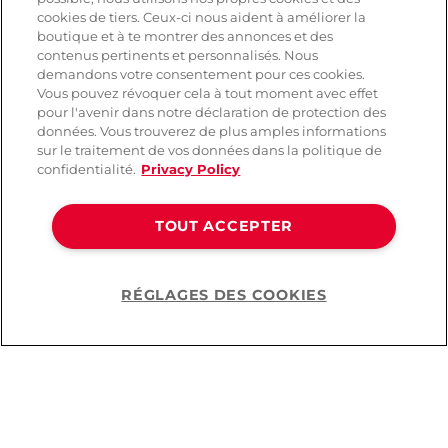
cookies de tiers. Ceux-ci nous aident à améliorer la
SERVICE
boutique et à te montrer des annonces et des
contenus pertinents et personnalisés. Nous
Livraison rapide et gratuite
demandons votre consentement pour ces cookies.
Retours & remboursements
Vous pouvez révoquer cela à tout moment avec effet
Paiement sécurisé
pour l'avenir dans notre déclaration de protection des
données. Vous trouverez de plus amples informations
sur le traitement de vos données dans la politique de
confidentialité.
Privacy Policy
AIDE
Contact
TOUT ACCEPTER
Paiement
Livraison et expédition
Foire aux questions
Protection des données
RÉGLAGES DES COOKIES
Help
CGV
©2026 Lovehoney Group Switzerland AG. Tous droits réservés.
CG
|
Protection des données