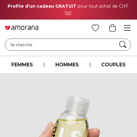
Profite d'un cadeau GRATUIT
pour tout achat de CHF
150
Cher
Je cherche ..
FEMMES
|
HOMMES
|
COUPLES