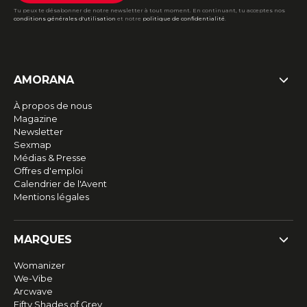
Tu peux te désabonner de notre newsletter à tout moment. En continuant, tu acceptes nos
conditions générales d'utilisation
et notre
politique de confidentialité
.
AMORANA
À propos de nous
Magazine
Newsletter
Sexmap
Médias & Presse
Offres d'emploi
Calendrier de l'Avent
Mentions légales
MARQUES
Womanizer
We-Vibe
Arcwave
Fifty Shades of Grey