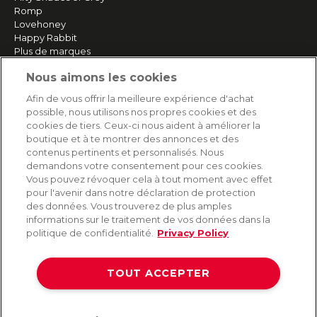
Romp
Lovehoney
Happy Rabbit
Plus de marques
Nous aimons les cookies
SERVICE
Afin de vous offrir la meilleure expérience d'achat
possible, nous utilisons nos propres cookies et des
Livraison rapide et gratuite
cookies de tiers. Ceux-ci nous aident à améliorer la
Retours & remboursements
boutique et à te montrer des annonces et des
Paiement sécurisé
contenus pertinents et personnalisés. Nous
demandons votre consentement pour ces cookies.
Vous pouvez révoquer cela à tout moment avec effet
pour l'avenir dans notre déclaration de protection
AIDE
des données. Vous trouverez de plus amples
informations sur le traitement de vos données dans la
Contact
politique de confidentialité.
Privacy Policy
Paiement
Livraison et expédition
TOUT ACCEPTER
Foire aux questions
Protection des données
CGV