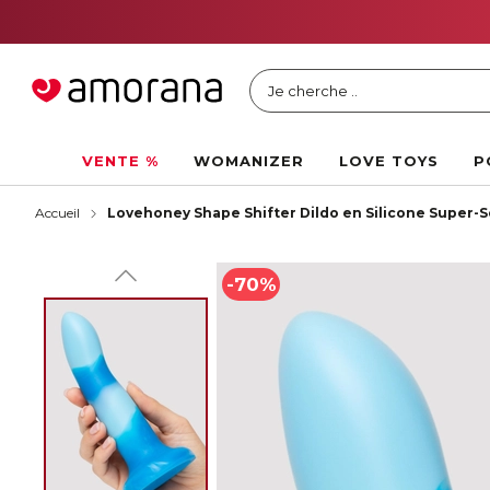
Je cherche ..
VENTE %
WOMANIZER
LOVE TOYS
P
Accueil
Lovehoney Shape Shifter Dildo en Silicone Super-S
-70%