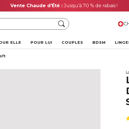
Vente Chaude d'Été :
Jusqu'à 70 % de rabais !
Chercher
CH
OUR ELLE
POUR LUI
COUPLES
BDSM
LINGE
oft
L