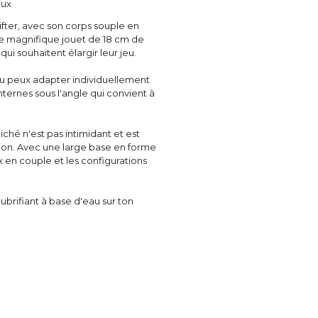
aux
hifter, avec son corps souple en
. Ce magnifique jouet de 18 cm de
ui souhaitent élargir leur jeu.
tu peux adapter individuellement
ternes sous l'angle qui convient à
hé n'est pas intimidant et est
tion. Avec une large base en forme
x en couple et les configurations
ubrifiant à base d'eau sur ton