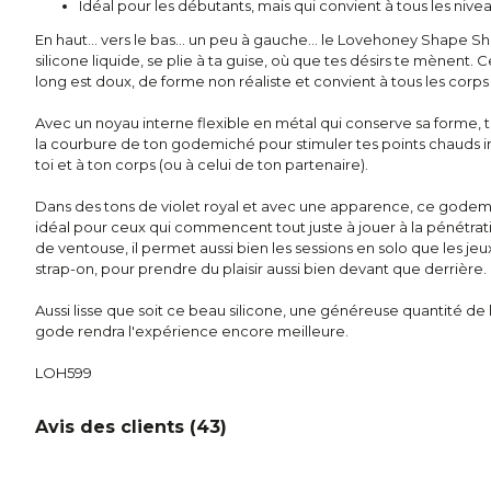
Idéal pour les débutants, mais qui convient à tous les nive
En haut... vers le bas... un peu à gauche... le Lovehoney Shape S
silicone liquide, se plie à ta guise, où que tes désirs te mènent
long est doux, de forme non réaliste et convient à tous les corps q
Avec un noyau interne flexible en métal qui conserve sa forme, 
la courbure de ton godemiché pour stimuler tes points chauds in
toi et à ton corps (ou à celui de ton partenaire).
Dans des tons de violet royal et avec une apparence, ce godemic
idéal pour ceux qui commencent tout juste à jouer à la pénétra
de ventouse, il permet aussi bien les sessions en solo que les jeu
strap-on, pour prendre du plaisir aussi bien devant que derrière.
Aussi lisse que soit ce beau silicone, une généreuse quantité de l
gode rendra l'expérience encore meilleure.
LOH599
Avis des clients (
43
)