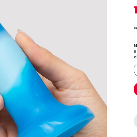
Ta
M
n
d