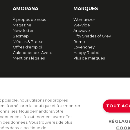
AMORANA
MARQUES
À propos de nous
Womanizer
Magazine
We-Vibe
Newsletter
Arcwave
Sexmap
Fifty Shades of Grey
Médias & Presse
Romp
Offres d'emploi
Lovehoney
Calendrier de l'Avent
Happy Rabbit
Mentions légales
Plus de marques
t possible, nous utilisons nos propres
TOUT AC
ent à améliorer la boutique et à te montrer
sonnalisés. Nous demandons votre
voquer cela à tout moment avec effet
RÉGLAG
on des données. Vous trouverez de plus
COOK
nées dans la politique de