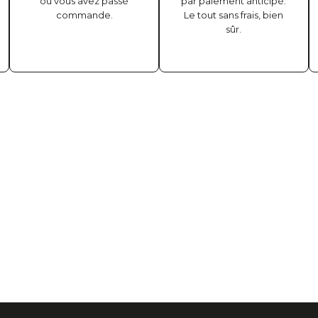
où vous avez passé
par paiement anticipé.
commande.
Le tout sans frais, bien
sûr.