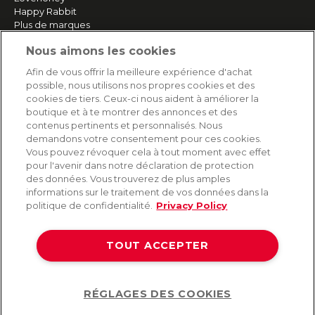
Happy Rabbit
Plus de marques
Nous aimons les cookies
SERVICE
Afin de vous offrir la meilleure expérience d'achat
possible, nous utilisons nos propres cookies et des
Livraison rapide et gratuite
cookies de tiers. Ceux-ci nous aident à améliorer la
Retours & remboursements
boutique et à te montrer des annonces et des
Paiement sécurisé
contenus pertinents et personnalisés. Nous
demandons votre consentement pour ces cookies.
Vous pouvez révoquer cela à tout moment avec effet
pour l'avenir dans notre déclaration de protection
AIDE
des données. Vous trouverez de plus amples
informations sur le traitement de vos données dans la
Contact
politique de confidentialité.
Privacy Policy
Paiement
Livraison et expédition
TOUT ACCEPTER
Foire aux questions
Protection des données
CGV
RÉGLAGES DES COOKIES
Help