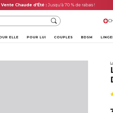
Vente Chaude d'Été :
Jusqu'à 70 % de rabais !
Chercher
CH
OUR ELLE
POUR LUI
COUPLES
BDSM
LINGE
L