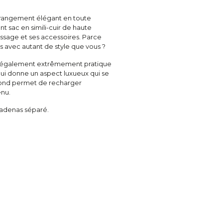
 rangement élégant en toute
t sac en simili-cuir de haute
ssage et ses accessoires. Parce
 avec autant de style que vous ?
est également extrêmement pratique
 lui donne un aspect luxueux qui se
 fond permet de recharger
enu.
 cadenas séparé.