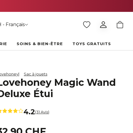
 - Français
RIE
SOINS & BIEN-ÊTRE
TOYS GRATUITS
ovehoney
Sac à jouets
Lovehoney Magic Wand
Deluxe Étui
4.2
(31 Avis)
32,90 CHF