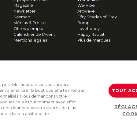
Magazine
We-Vibe
Newsletter
Arcwave
Sexmap
Fifty Shades of Grey
Médias & Presse
Romp
Offres d'emploi
Lovehoney
Calendrier de l'Avent
Happy Rabbit
Mentions légales
Plus de marques
t possible, nous utilisons nos propres
TOUT AC
ent à améliorer la boutique et à te montrer
sonnalisés. Nous demandons votre
voquer cela à tout moment avec effet
RÉGLAG
on des données. Vous trouverez de plus
COOK
nées dans la politique de