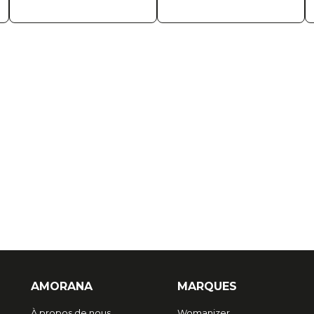
AMORANA
MARQUES
À propos de nous
Womanizer