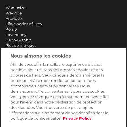
Womanizer
We-Vibe
Arcwave
Fifty Shades of Grey
Romp
Lovehoney
Happy Rabbit
Plus de marques
Nous aimons les cookies
SERVICE
Afin de vous offrir la meilleure expérience d'achat
possible, nous utilisons nos propres cookies et des
Livraison rapide et gratuite
cookies de tiers. Ceux-ci nous aident à améliorer la
Retours & remboursements
boutique et à te montrer des annonces et des
Paiement sécurisé
contenus pertinents et personnalisés. Nous
demandons votre consentement pour ces cookies.
Vous pouvez révoquer cela à tout moment avec effet
pour l'avenir dans notre déclaration de protection
AIDE
des données. Vous trouverez de plus amples
informations sur le traitement de vos données dans la
Contact
politique de confidentialité.
Privacy Policy
Paiement