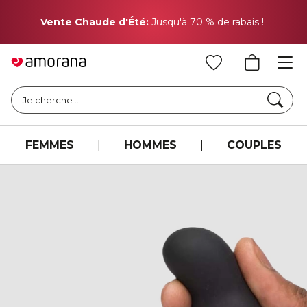
Pr
Vente Chaude d'Été:
Jusqu'à 70 % de rabais !
Cher
Je cherche ..
FEMMES
|
HOMMES
|
COUPLES