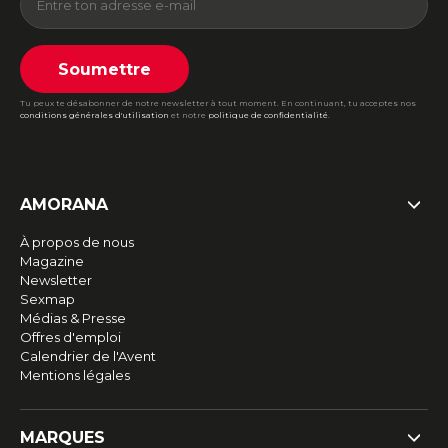
Soumettre
Tu peux te désabonner de notre newsletter à tout moment. En continuant, tu acceptes nos
conditions générales d'utilisation
et notre
politique de confidentialité
.
AMORANA
À propos de nous
Magazine
Newsletter
Sexmap
Médias & Presse
Offres d'emploi
Calendrier de l'Avent
Mentions légales
MARQUES