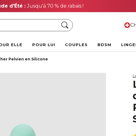
Vente Chaude d'Été :
Jusqu'à 70 % de rabais !
Chercher
CH
OUR ELLE
POUR LUI
COUPLES
BDSM
LINGE
her Pelvien en Silicone
L