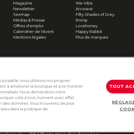
Magazine
We-Vibe
Newsletter
Arcwave
Sexmap
Fifty Shades of Grey
Médias & Presse
Romp
Offres d'emploi
Lovehoney
Calendrier de l'Avent
Happy Rabbit
Mentions légales
Plus de marques
t possible, nous utilisons nos propres
TOUT AC
ent à améliorer la boutique et à te montrer
sonnalisés. Nous demandons votre
voquer cela à tout moment avec effet
RÉGLAG
on des données. Vous trouverez de plus
COOK
nées dans la politique de