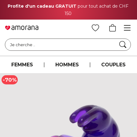
Profite d'un cadeau GRATUIT
pour tout achat de CHF
150
Cher
Je cherche ..
FEMMES
|
HOMMES
|
COUPLES
-70%