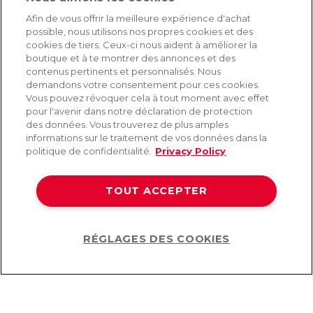
SERVICE
Afin de vous offrir la meilleure expérience d'achat
possible, nous utilisons nos propres cookies et des
Livraison rapide et gratuite
cookies de tiers. Ceux-ci nous aident à améliorer la
Retours & remboursements
boutique et à te montrer des annonces et des
Paiement sécurisé
contenus pertinents et personnalisés. Nous
demandons votre consentement pour ces cookies.
Vous pouvez révoquer cela à tout moment avec effet
pour l'avenir dans notre déclaration de protection
AIDE
des données. Vous trouverez de plus amples
informations sur le traitement de vos données dans la
Contact
politique de confidentialité.
Privacy Policy
Paiement
Livraison et expédition
TOUT ACCEPTER
Foire aux questions
Protection des données
CGV
RÉGLAGES DES COOKIES
Help
©2026 Lovehoney Group Switzerland AG. Tous droits réservés.
CG
|
Protection des données