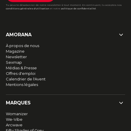
Tu peux te désabonner de notre newsletter à tout moment. En continuant, tu acceptes nos
conditions générales d'utilisation
et notre
politique de confidentialité
.
AMORANA
À propos de nous
Magazine
Newsletter
Sexmap
Médias & Presse
Offres d'emploi
Calendrier de l'Avent
Mentions légales
MARQUES
Womanizer
We-Vibe
Arcwave
Fifty Shades of Grey