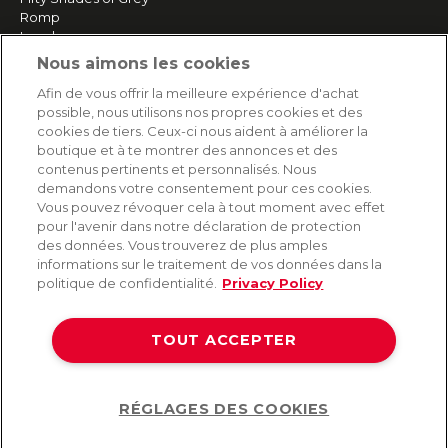
Romp
Lovehoney
Happy Rabbit
Nous aimons les cookies
Plus de marques
Afin de vous offrir la meilleure expérience d'achat
possible, nous utilisons nos propres cookies et des
cookies de tiers. Ceux-ci nous aident à améliorer la
SERVICE
boutique et à te montrer des annonces et des
contenus pertinents et personnalisés. Nous
Livraison rapide et gratuite
demandons votre consentement pour ces cookies.
Retours & remboursements
Vous pouvez révoquer cela à tout moment avec effet
Paiement sécurisé
pour l'avenir dans notre déclaration de protection
des données. Vous trouverez de plus amples
informations sur le traitement de vos données dans la
politique de confidentialité.
Privacy Policy
AIDE
Contact
TOUT ACCEPTER
Paiement
Livraison et expédition
Foire aux questions
Protection des données
RÉGLAGES DES COOKIES
Help
CGV