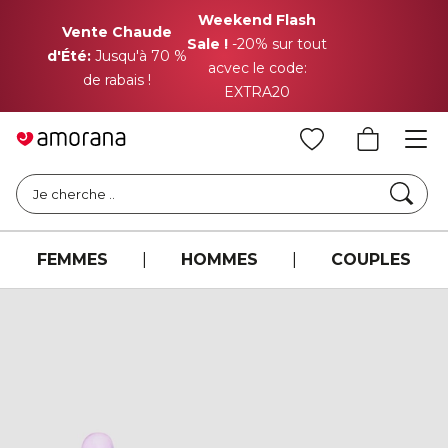
Weekend Flash
Vente Chaude
Sale !
-20% sur tout
d'Été:
Jusqu'à 70 %
acvec le code:
de rabais !
EXTRA20
Cher
Je cherche ..
FEMMES
|
HOMMES
|
COUPLES