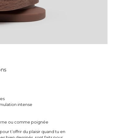
ons
les
imulation intense
externe ou comme poignée
pour t’offrir du plaisir quand tu en
es bien dessinés, sont faits pour