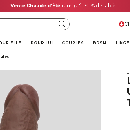
Vente Chaude d'Été :
Jusqu'à 70 % de rabais !
Chercher
CH
OUR ELLE
POUR LUI
COUPLES
BDSM
LINGE
cules
L