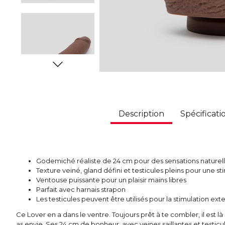
Description
Spécificati
Godemiché réaliste de 24 cm pour des sensations naturel
Texture veiné, gland défini et testicules pleins pour une st
Ventouse puissante pour un plaisir mains libres
Parfait avec harnais strapon
Les testicules peuvent être utilisés pour la stimulation 
Ce Lover en a dans le ventre. Toujours prêt à te combler, il est là 
as envie. Ses 24 cm de bonheur, avec veines saillantes et testicul