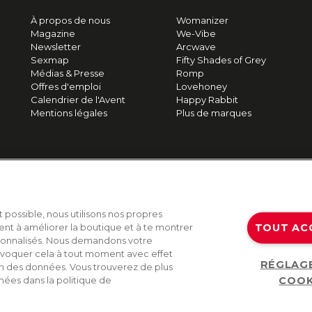
À propos de nous
Womanizer
Magazine
We-Vibe
Newsletter
Arcwave
Sexmap
Fifty Shades of Grey
Médias & Presse
Romp
Offres d'emploi
Lovehoney
Calendrier de l'Avent
Happy Rabbit
Mentions légales
Plus de marques
t possible, nous utilisons nos propres
TOUT AC
ent à améliorer la boutique et à te montrer
sonnalisés. Nous demandons votre
voquer cela à tout moment avec effet
RÉGLAG
on des données. Vous trouverez de plus
COOK
nées dans la politique de