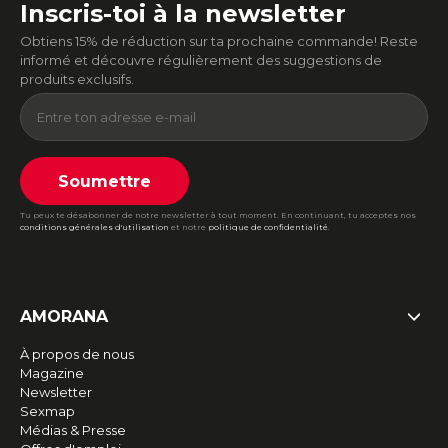
Inscris-toi à la newsletter
Obtiens 15% de réduction sur ta prochaine commande! Reste
informé et découvre régulièrement des suggestions de
produits exclusifs.
Soumettre
Tu peux te désabonner de notre newsletter à tout moment. En continuant, tu acceptes nos
conditions générales d'utilisation
et notre
politique de confidentialité
.
AMORANA
À propos de nous
Magazine
Newsletter
Sexmap
Médias & Presse