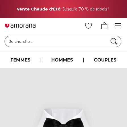
Pr
Vente Chaude d'Été:
Jusqu'à 70 % de rabais !
Cher
Je cherche ..
FEMMES
|
HOMMES
|
COUPLES