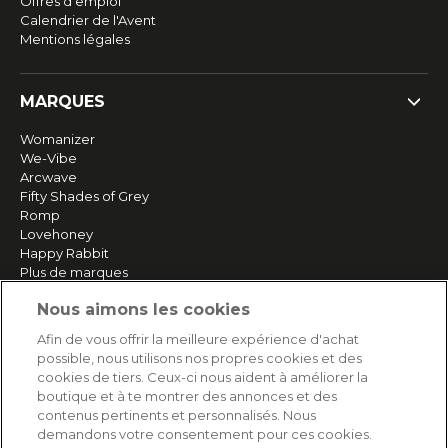
Offres d'emploi
Calendrier de l'Avent
Mentions légales
MARQUES
Womanizer
We-Vibe
Arcwave
Fifty Shades of Grey
Romp
Lovehoney
Happy Rabbit
Plus de marques
Nous aimons les cookies
SERVICE
Afin de vous offrir la meilleure expérience d'achat
possible, nous utilisons nos propres cookies et des
Livraison rapide et gratuite
cookies de tiers. Ceux-ci nous aident à améliorer la
Retours & remboursements
boutique et à te montrer des annonces et des
Paiement sécurisé
contenus pertinents et personnalisés. Nous
demandons votre consentement pour ces cookies.