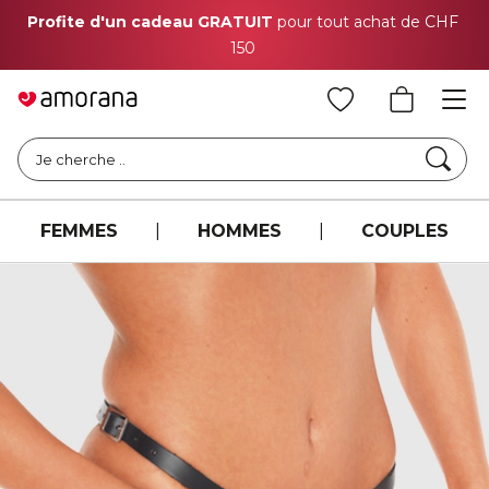
Profite d'un cadeau GRATUIT
pour tout achat de CHF
150
Cher
Je cherche ..
FEMMES
|
HOMMES
|
COUPLES