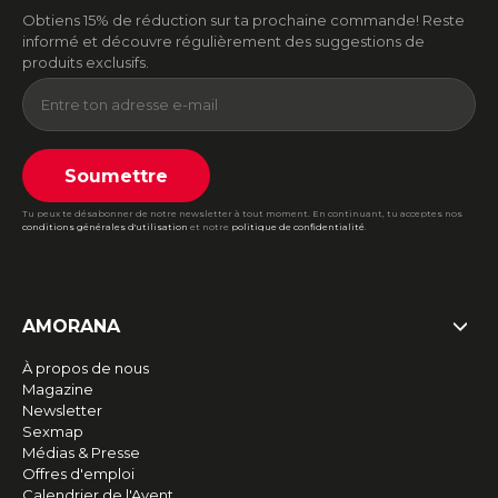
Obtiens 15% de réduction sur ta prochaine commande! Reste
informé et découvre régulièrement des suggestions de
produits exclusifs.
Soumettre
Tu peux te désabonner de notre newsletter à tout moment. En continuant, tu acceptes nos
conditions générales d'utilisation
et notre
politique de confidentialité
.
AMORANA
À propos de nous
Magazine
Newsletter
Sexmap
Médias & Presse
Offres d'emploi
Calendrier de l'Avent