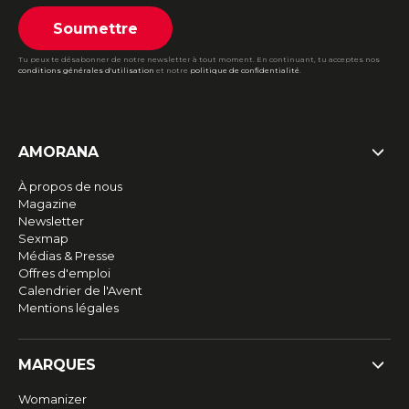
Soumettre
Tu peux te désabonner de notre newsletter à tout moment. En continuant, tu acceptes nos
conditions générales d'utilisation
et notre
politique de confidentialité
.
AMORANA
À propos de nous
Magazine
Newsletter
Sexmap
Médias & Presse
Offres d'emploi
Calendrier de l'Avent
Mentions légales
MARQUES
Womanizer