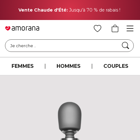
Pr
Vente Chaude d'Été:
Jusqu'à 70 % de rabais !
Cher
Je cherche ..
FEMMES
|
HOMMES
|
COUPLES