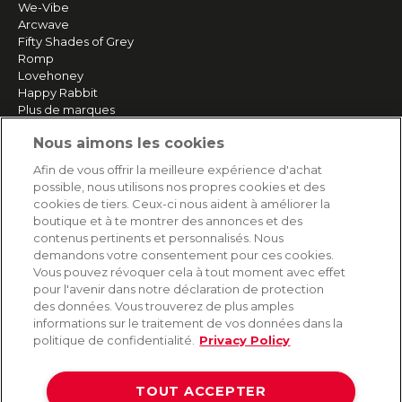
We-Vibe
Arcwave
Fifty Shades of Grey
Romp
Lovehoney
Happy Rabbit
Plus de marques
Nous aimons les cookies
SERVICE
Afin de vous offrir la meilleure expérience d'achat
possible, nous utilisons nos propres cookies et des
Livraison rapide et gratuite
cookies de tiers. Ceux-ci nous aident à améliorer la
Retours & remboursements
boutique et à te montrer des annonces et des
Paiement sécurisé
contenus pertinents et personnalisés. Nous
demandons votre consentement pour ces cookies.
Vous pouvez révoquer cela à tout moment avec effet
pour l'avenir dans notre déclaration de protection
AIDE
des données. Vous trouverez de plus amples
informations sur le traitement de vos données dans la
Contact
politique de confidentialité.
Privacy Policy
Paiement
Livraison et expédition
TOUT ACCEPTER
Foire aux questions