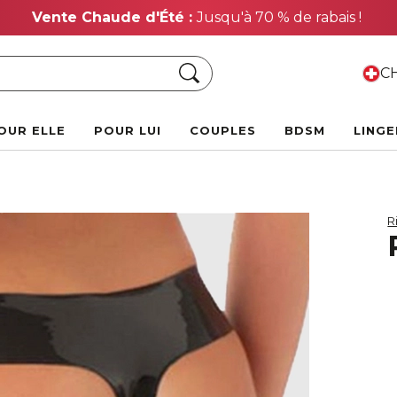
Vente Chaude d'Été :
Jusqu'à 70 % de rabais !
Chercher
CH
OUR ELLE
POUR LUI
COUPLES
BDSM
LINGE
R