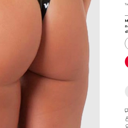
Ta
M
n
d