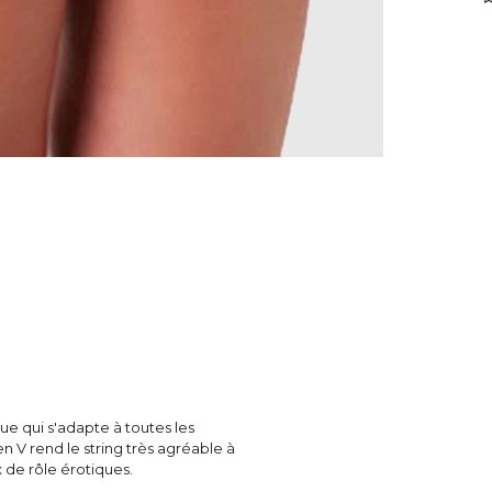
ue qui s'adapte à toutes les
n V rend le string très agréable à
x de rôle érotiques.