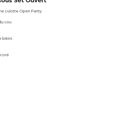
ssous Set Ouvert
ne culotte Open Panty
 du cou
 bikini.
écoré