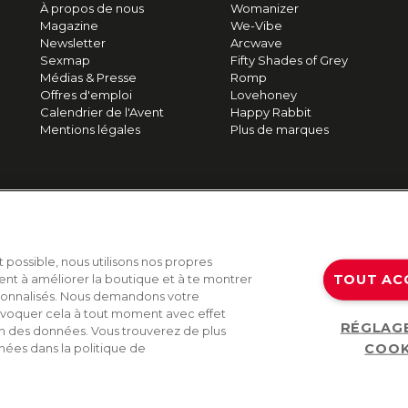
À propos de nous
Womanizer
Magazine
We-Vibe
Newsletter
Arcwave
Sexmap
Fifty Shades of Grey
Médias & Presse
Romp
Offres d'emploi
Lovehoney
Calendrier de l'Avent
Happy Rabbit
Mentions légales
Plus de marques
t possible, nous utilisons nos propres
TOUT AC
ent à améliorer la boutique et à te montrer
sonnalisés. Nous demandons votre
voquer cela à tout moment avec effet
RÉGLAG
on des données. Vous trouverez de plus
COOK
nées dans la politique de