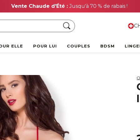
Vente Chaude d'Été :
Jusqu'à 70 % de rabais !
Chercher
CH
OUR ELLE
POUR LUI
COUPLES
BDSM
LINGE
O