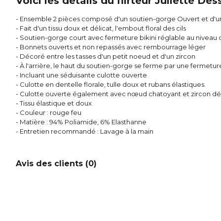
Voici les détails du flirteur Juliette De
- Ensemble 2 pièces composé d'un soutien-gorge Ouvert et d'u
- Fait d'un tissu doux et délicat, l'embout floral des cils
- Soutien-gorge court avec fermeture bikini réglable au niveau
- Bonnets ouverts et non repassés avec rembourrage léger
- Décoré entre les tasses d'un petit noeud et d'un zircon
- À l'arrière, le haut du soutien-gorge se ferme par une fermeture
- Incluant une séduisante culotte ouverte
- Culotte en dentelle florale, tulle doux et rubans élastiques.
- Culotte ouverte également avec nœud chatoyant et zircon d
- Tissu élastique et doux
- Couleur : rouge feu
- Matière : 94% Poliamide, 6% Elasthanne
- Entretien recommandé : Lavage à la main
Avis des clients (
0
)