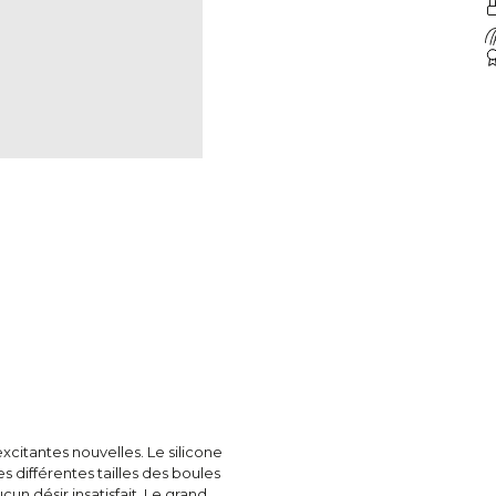
citantes nouvelles. Le silicone
 différentes tailles des boules
n désir insatisfait. Le grand