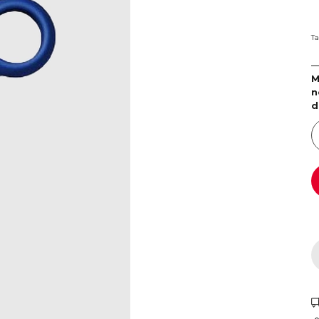
Ta
M
n
d