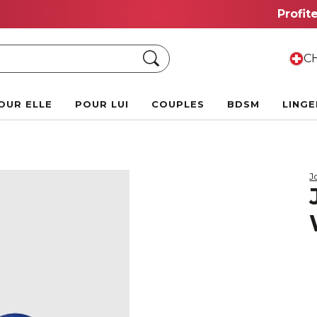
Vente Chaude d'Été :
Jusqu'à 70 % de rabais !
Chercher
CH
OUR ELLE
POUR LUI
COUPLES
BDSM
LINGE
J