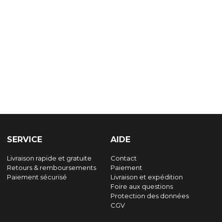
SERVICE
AIDE
Livraison rapide et gratuite
Contact
Retours & remboursements
Paiement
Paiement sécurisé
Livraison et expédition
Foire aux questions
Protection des données
CGV