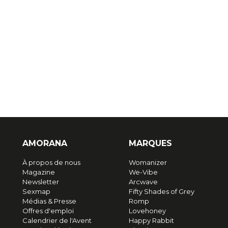
AMORANA
MARQUES
À propos de nous
Womanizer
Magazine
We-Vibe
Newsletter
Arcwave
Sexmap
Fifty Shades of Grey
Médias & Presse
Romp
Offres d'emploi
Lovehoney
Calendrier de l'Avent
Happy Rabbit