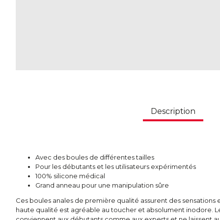
Description
Avec des boules de différentes tailles
Pour les débutants et les utilisateurs expérimentés
100% silicone médical
Grand anneau pour une manipulation sûre
Ces boules anales de première qualité assurent des sensations ex
haute qualité est agréable au toucher et absolument inodore. Les
conviennent aux débutants comme aux experts et ne laissent aucu