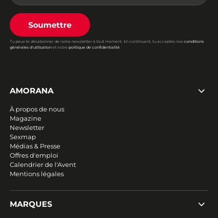
Soumettre
Tu peux te désabonner de notre newsletter à tout moment. En continuant, tu acceptes nos
conditions
générales d'utilisation
et notre
politique de confidentialité
.
AMORANA
À propos de nous
Magazine
Newsletter
Sexmap
Médias & Presse
Offres d'emploi
Calendrier de l'Avent
Mentions légales
MARQUES