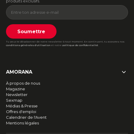
produits exclusifs.
Soumettre
Tu peux te désabonner de notre newsletter à tout moment. En continuant, tu acceptes nos
conditions générales d'utilisation
et notre
politique de confidentialité
.
AMORANA
À propos de nous
Magazine
Newsletter
Sexmap
Médias & Presse
Offres d'emploi
Calendrier de l'Avent
Mentions légales