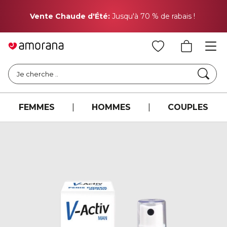
Pr
Vente Chaude d'Été:
Jusqu'à 70 % de rabais !
Cher
Je cherche ..
FEMMES
|
HOMMES
|
COUPLES