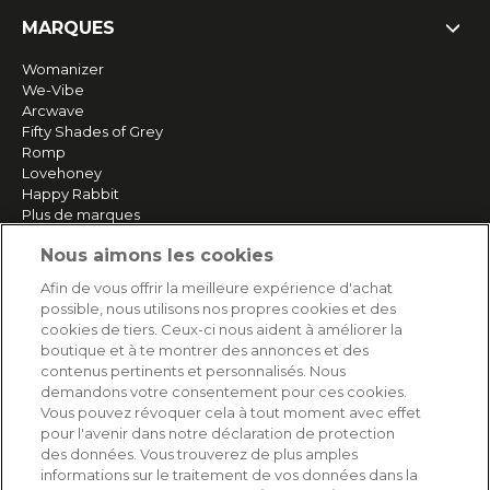
MARQUES
Womanizer
We-Vibe
Arcwave
Fifty Shades of Grey
Romp
Lovehoney
Happy Rabbit
Plus de marques
Nous aimons les cookies
SERVICE
Afin de vous offrir la meilleure expérience d'achat
possible, nous utilisons nos propres cookies et des
Livraison rapide et gratuite
cookies de tiers. Ceux-ci nous aident à améliorer la
Retours & remboursements
boutique et à te montrer des annonces et des
Paiement sécurisé
contenus pertinents et personnalisés. Nous
demandons votre consentement pour ces cookies.
Vous pouvez révoquer cela à tout moment avec effet
pour l'avenir dans notre déclaration de protection
AIDE
des données. Vous trouverez de plus amples
informations sur le traitement de vos données dans la