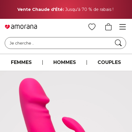
Pr
Vente Chaude d'Été:
Jusqu'à 70 % de rabais !
Cher
Je cherche ..
FEMMES
|
HOMMES
|
COUPLES