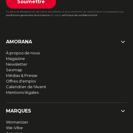
Soumettre
Tu peux te désabonner de notre newsletter à tout moment. En continuant, tu acceptes nos
conditions générales d'utilisation
et notre
politique de confidentialité
.
AMORANA
À propos de nous
Magazine
Newsletter
Sexmap
Médias & Presse
Offres d'emploi
Calendrier de l'Avent
Mentions légales
MARQUES
Womanizer
We-Vibe