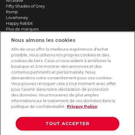
Arcwave
Fifty Shades of Grey
Romp
Lovehoney
Happy Rabbit
Plus de marques
Nous aimons les cookies
SERVICE
Afin de vous offrir la meilleure expérience d'achat
possible, nous utilisons nos propres cookies et des
Livraison rapide et gratuite
cookies de tiers. Ceux-ci nous aident à améliorer la
Retours & remboursements
boutique et à te montrer des annonces et des
Paiement sécurisé
contenus pertinents et personnalisés. Nous
demandons votre consentement pour ces cookies.
Vous pouvez révoquer cela à tout moment avec effet
pour l'avenir dans notre déclaration de protection
AIDE
des données. Vous trouverez de plus amples
informations sur le traitement de vos données dans la
Contact
politique de confidentialité.
Privacy Policy
Paiement
Livraison et expédition
TOUT ACCEPTER
Foire aux questions
Protection des données