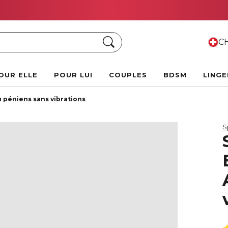
Vente Chaude d'Été :
Jusqu'à 70 % de rabais !
Chercher
CH
OUR ELLE
POUR LUI
COUPLES
BDSM
LINGE
 péniens sans vibrations
S