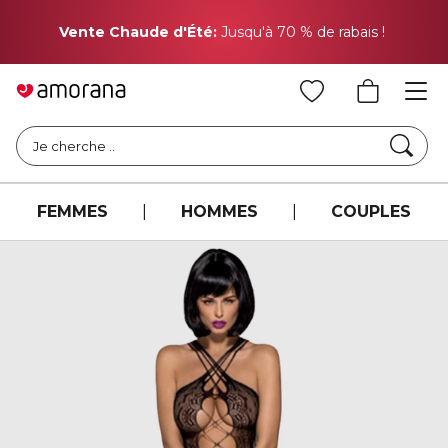
Pr
Vente Chaude d'Été:
Jusqu'à 70 % de rabais !
Cher
Je cherche ..
FEMMES
|
HOMMES
|
COUPLES