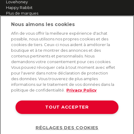
Lovehoney
Happy Rabbit
Plus de marques
Nous aimons les cookies
SERVICE
Afin de vous offrir la meilleure expérience d'achat
possible, nous utilisons nos propres cookies et des
Livraison rapide et gratuite
cookies de tiers. Ceux-ci nous aident à améliorer la
Retours & remboursements
boutique et à te montrer des annonces et des
Paiement sécurisé
contenus pertinents et personnalisés. Nous
demandons votre consentement pour ces cookies.
Vous pouvez révoquer cela à tout moment avec effet
pour l'avenir dans notre déclaration de protection
AIDE
des données. Vous trouverez de plus amples
informations sur le traitement de vos données dans la
Contact
politique de confidentialité.
Privacy Policy
Paiement
Livraison et expédition
TOUT ACCEPTER
Foire aux questions
Protection des données
CGV
RÉGLAGES DES COOKIES
Help