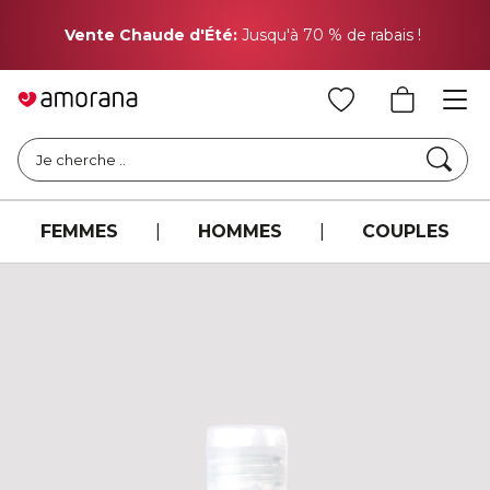
Pr
Vente Chaude d'Été:
Jusqu'à 70 % de rabais !
Cher
Je cherche ..
FEMMES
|
HOMMES
|
COUPLES