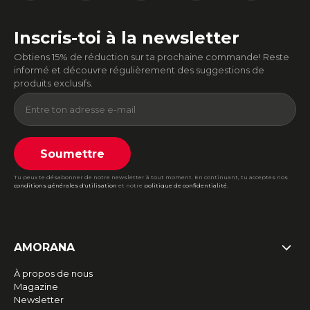
Inscris-toi à la newsletter
Obtiens 15% de réduction sur ta prochaine commande! Reste
informé et découvre régulièrement des suggestions de
produits exclusifs.
Soumettre
Tu peux te désabonner de notre newsletter à tout moment. En continuant, tu acceptes nos
conditions générales d'utilisation
et notre
politique de confidentialité
.
AMORANA
À propos de nous
Magazine
Newsletter