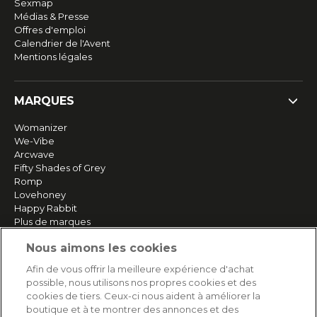
Sexmap
Médias & Presse
Offres d'emploi
Calendrier de l'Avent
Mentions légales
MARQUES
Womanizer
We-Vibe
Arcwave
Fifty Shades of Grey
Romp
Lovehoney
Happy Rabbit
Plus de marques
Nous aimons les cookies
SERVICE
Afin de vous offrir la meilleure expérience d'achat
possible, nous utilisons nos propres cookies et des
Livraison rapide et gratuite
cookies de tiers. Ceux-ci nous aident à améliorer la
Retours & remboursements
boutique et à te montrer des annonces et des