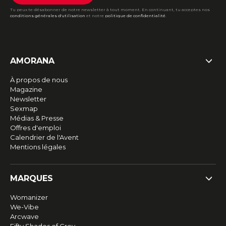
Tu peux te désabonner de notre newsletter à tout moment. En continuant, tu acceptes nos
conditions générales d'utilisation
et notre
politique de confidentialité
.
AMORANA
À propos de nous
Magazine
Newsletter
Sexmap
Médias & Presse
Offres d'emploi
Calendrier de l'Avent
Mentions légales
MARQUES
Womanizer
We-Vibe
Arcwave