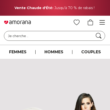
Pr
Vente Chaude d'Été:
Jusqu'à 70 % de rabais !
Cher
Je cherche ..
FEMMES
|
HOMMES
|
COUPLES