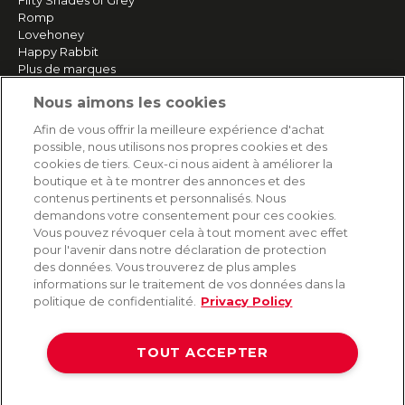
Fifty Shades of Grey
Romp
Lovehoney
Happy Rabbit
Plus de marques
Nous aimons les cookies
SERVICE
Afin de vous offrir la meilleure expérience d'achat
possible, nous utilisons nos propres cookies et des
Livraison rapide et gratuite
cookies de tiers. Ceux-ci nous aident à améliorer la
Retours & remboursements
boutique et à te montrer des annonces et des
Paiement sécurisé
contenus pertinents et personnalisés. Nous
demandons votre consentement pour ces cookies.
Vous pouvez révoquer cela à tout moment avec effet
pour l'avenir dans notre déclaration de protection
AIDE
des données. Vous trouverez de plus amples
informations sur le traitement de vos données dans la
Contact
politique de confidentialité.
Privacy Policy
Paiement
Livraison et expédition
TOUT ACCEPTER
Foire aux questions
Protection des données
CGV