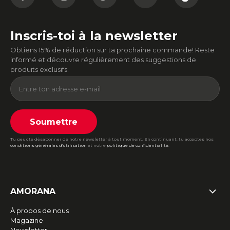
Inscris-toi à la newsletter
Obtiens 15% de réduction sur ta prochaine commande! Reste
informé et découvre régulièrement des suggestions de
produits exclusifs.
Soumettre
Tu peux te désabonner de notre newsletter à tout moment. En continuant, tu acceptes nos
conditions générales d'utilisation
et notre
politique de confidentialité
.
AMORANA
À propos de nous
Magazine