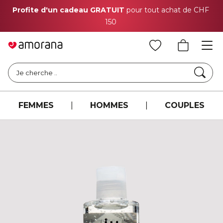
Profite d'un cadeau GRATUIT
pour tout achat de CHF
150
Cher
Je cherche ..
FEMMES
|
HOMMES
|
COUPLES