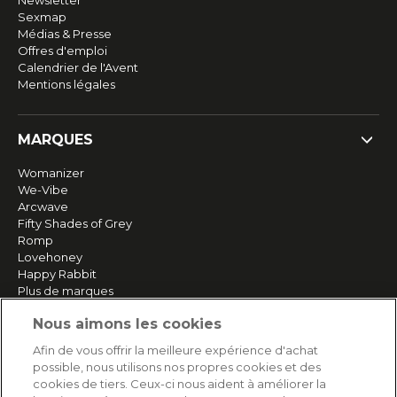
Newsletter
Sexmap
Médias & Presse
Offres d'emploi
Calendrier de l'Avent
Mentions légales
MARQUES
Womanizer
We-Vibe
Arcwave
Fifty Shades of Grey
Romp
Lovehoney
Happy Rabbit
Plus de marques
Nous aimons les cookies
SERVICE
Afin de vous offrir la meilleure expérience d'achat
possible, nous utilisons nos propres cookies et des
Livraison rapide et gratuite
cookies de tiers. Ceux-ci nous aident à améliorer la
Retours & remboursements