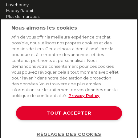
Lovehoney
Happy Rabbit
Plus de marques
Nous aimons les cookies
SERVICE
Afin de vous offrir la meilleure expérience d'achat
possible, nous utilisons nos propres cookies et des
Livraison rapide et gratuite
cookies de tiers. Ceux-ci nous aident à améliorer la
Retours & remboursements
boutique et à te montrer des annonces et des
Paiement sécurisé
contenus pertinents et personnalisés. Nous
demandons votre consentement pour ces cookies.
Vous pouvez révoquer cela à tout moment avec effet
pour l'avenir dans notre déclaration de protection
AIDE
des données. Vous trouverez de plus amples
informations sur le traitement de vos données dans la
Contact
politique de confidentialité.
Privacy Policy
Paiement
Livraison et expédition
TOUT ACCEPTER
Foire aux questions
Protection des données
CGV
RÉGLAGES DES COOKIES