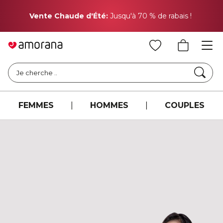
Pr
Vente Chaude d'Été:
Jusqu'à 70 % de rabais !
Cher
Je cherche ..
FEMMES
|
HOMMES
|
COUPLES