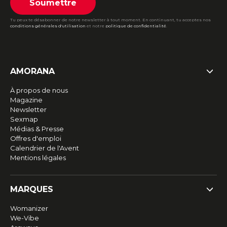
Soumettre
Tu peux te désabonner de notre newsletter à tout moment. En continuant, tu acceptes nos
conditions générales d'utilisation
et notre
politique de confidentialité
.
AMORANA
À propos de nous
Magazine
Newsletter
Sexmap
Médias & Presse
Offres d'emploi
Calendrier de l'Avent
Mentions légales
MARQUES
Womanizer
We-Vibe