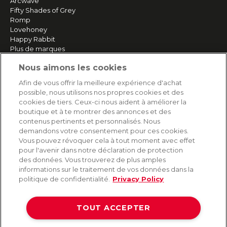
Arcwave
Fifty Shades of Grey
Romp
Lovehoney
Happy Rabbit
Plus de marques
Nous aimons les cookies
SERVICE
Afin de vous offrir la meilleure expérience d'achat
possible, nous utilisons nos propres cookies et des
Livraison rapide et gratuite
cookies de tiers. Ceux-ci nous aident à améliorer la
Retours & remboursements
boutique et à te montrer des annonces et des
Paiement sécurisé
contenus pertinents et personnalisés. Nous
demandons votre consentement pour ces cookies.
Vous pouvez révoquer cela à tout moment avec effet
pour l'avenir dans notre déclaration de protection
AIDE
des données. Vous trouverez de plus amples
informations sur le traitement de vos données dans la
Contact
politique de confidentialité.
Privacy Policy
Paiement
Livraison et expédition
TOUT ACCEPTER
Foire aux questions
Protection des données