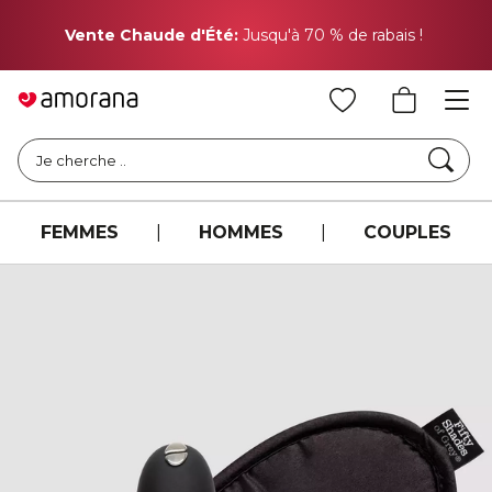
Pr
Vente Chaude d'Été:
Jusqu'à 70 % de rabais !
Cher
Je cherche ..
FEMMES
|
HOMMES
|
COUPLES