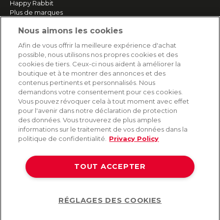
Happy Rabbit
Plus de marques
Nous aimons les cookies
SERVICE
Afin de vous offrir la meilleure expérience d'achat
possible, nous utilisons nos propres cookies et des
Livraison rapide et gratuite
cookies de tiers. Ceux-ci nous aident à améliorer la
Retours & remboursements
boutique et à te montrer des annonces et des
Paiement sécurisé
contenus pertinents et personnalisés. Nous
demandons votre consentement pour ces cookies.
Vous pouvez révoquer cela à tout moment avec effet
pour l'avenir dans notre déclaration de protection
AIDE
des données. Vous trouverez de plus amples
informations sur le traitement de vos données dans la
Contact
politique de confidentialité.
Privacy Policy
Paiement
Livraison et expédition
TOUT ACCEPTER
Foire aux questions
Protection des données
CGV
RÉGLAGES DES COOKIES
Help