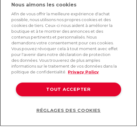
Nous aimons les cookies
SERVICE
Afin de vous offrir la meilleure expérience d'achat
possible, nous utilisons nos propres cookies et des
Livraison rapide et gratuite
cookies de tiers. Ceux-ci nous aident à améliorer la
Retours & remboursements
boutique et à te montrer des annonces et des
Paiement sécurisé
contenus pertinents et personnalisés. Nous
demandons votre consentement pour ces cookies.
Vous pouvez révoquer cela à tout moment avec effet
pour l'avenir dans notre déclaration de protection
AIDE
des données. Vous trouverez de plus amples
informations sur le traitement de vos données dans la
Contact
politique de confidentialité.
Privacy Policy
Paiement
Livraison et expédition
TOUT ACCEPTER
Foire aux questions
Protection des données
CGV
RÉGLAGES DES COOKIES
Help
©2026 Lovehoney Group Switzerland AG. Tous droits réservés.
CG
|
Protection des données