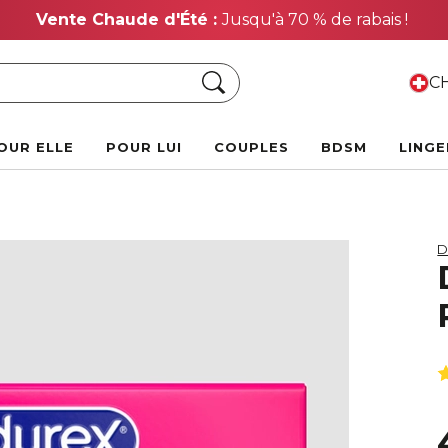
Vente Chaude d'Été :
Jusqu'à 70 % de rabais !
Chercher
CH
OUR ELLE
POUR LUI
COUPLES
BDSM
LINGE
D