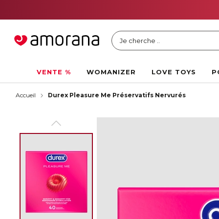
Je cherche ..
VENTE %
WOMANIZER
LOVE TOYS
P
Accueil
Durex Pleasure Me Préservatifs Nervurés