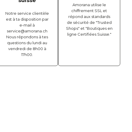
suisse
Amorana utilise le
chiffrement SSL et
Notre service clientèle
répond aux standards
est à ta disposition par
de sécurité de "Trusted
e-mail à
Shops" et "Boutiques en
service@amorana.ch
ligne Certifiées Suisse."
Nous répondons à tes
questions du lundi au
vendredi de 8h00 à
17h00.