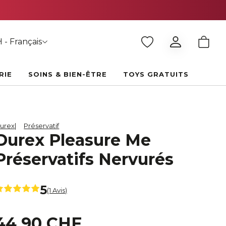
 - Français
RIE
SOINS & BIEN-ÊTRE
TOYS GRATUITS
urex
Préservatif
Durex Pleasure Me
Préservatifs Nervurés
5
(1 Avis)
44,90 CHF