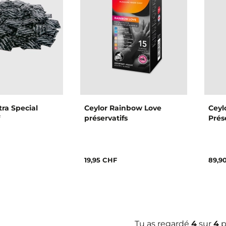
ra Special
Ceylor Rainbow Love
Ceyl
préservatifs
Prés
19,95 CHF
89,9
Tu as regardé
4
sur
4
p