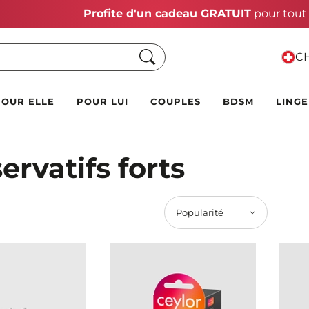
Vente Chaude d'Été :
Jusqu'à 70 % de rabais !
Chercher
CH
POUR ELLE
POUR LUI
COUPLES
BDSM
LINGE
ervatifs forts
Popularité