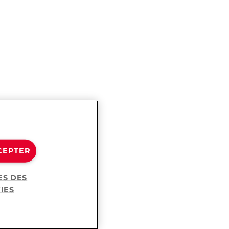
CEPTER
ES DES
IES