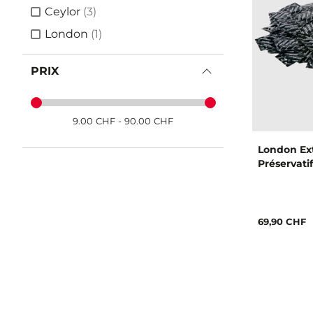
articles
Ceylor
(3)
article
London
(1)
PRIX
9.00
CHF
-
90.00
CHF
London Ext
Préservatif
69,90 CHF