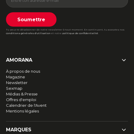
Soumettre
Tu peux te désabonner de notre newsletter à tout moment. En continuant, tu acceptes nos
conditions générales d'utilisation
et notre
politique de confidentialité
.
AMORANA
À propos de nous
Magazine
Newsletter
Sexmap
Médias & Presse
Offres d'emploi
Calendrier de l'Avent
Mentions légales
MARQUES