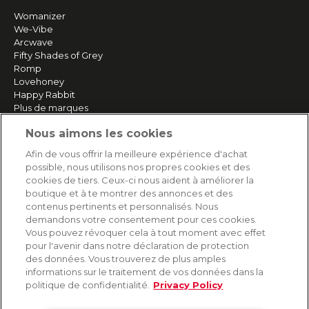
Womanizer
We-Vibe
Arcwave
Fifty Shades of Grey
Romp
Lovehoney
Happy Rabbit
Plus de marques
Nous aimons les cookies
SERVICE
Afin de vous offrir la meilleure expérience d'achat
possible, nous utilisons nos propres cookies et des
Livraison rapide et gratuite
cookies de tiers. Ceux-ci nous aident à améliorer la
Retours & remboursements
boutique et à te montrer des annonces et des
Paiement sécurisé
contenus pertinents et personnalisés. Nous
demandons votre consentement pour ces cookies.
Vous pouvez révoquer cela à tout moment avec effet
pour l'avenir dans notre déclaration de protection
AIDE
des données. Vous trouverez de plus amples
informations sur le traitement de vos données dans la
Contact
politique de confidentialité.
Privacy Policy
Paiement