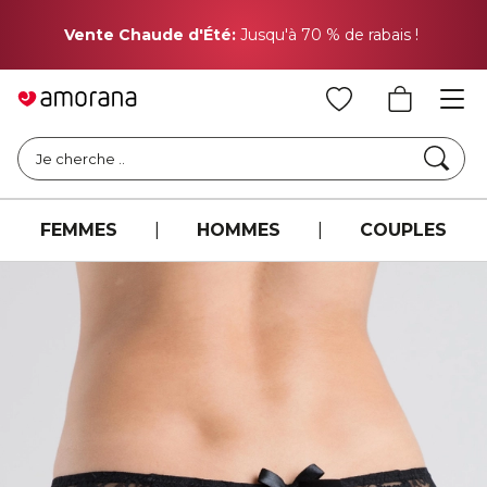
Pr
Vente Chaude d'Été:
Jusqu'à 70 % de rabais !
Cher
Je cherche ..
FEMMES
|
HOMMES
|
COUPLES