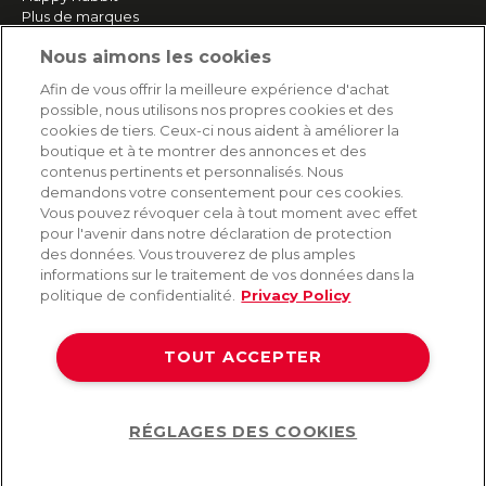
Plus de marques
Nous aimons les cookies
SERVICE
Afin de vous offrir la meilleure expérience d'achat
possible, nous utilisons nos propres cookies et des
Livraison rapide et gratuite
cookies de tiers. Ceux-ci nous aident à améliorer la
Retours & remboursements
boutique et à te montrer des annonces et des
Paiement sécurisé
contenus pertinents et personnalisés. Nous
demandons votre consentement pour ces cookies.
Vous pouvez révoquer cela à tout moment avec effet
pour l'avenir dans notre déclaration de protection
AIDE
des données. Vous trouverez de plus amples
informations sur le traitement de vos données dans la
Contact
politique de confidentialité.
Privacy Policy
Paiement
Livraison et expédition
TOUT ACCEPTER
Foire aux questions
Protection des données
CGV
RÉGLAGES DES COOKIES
Help