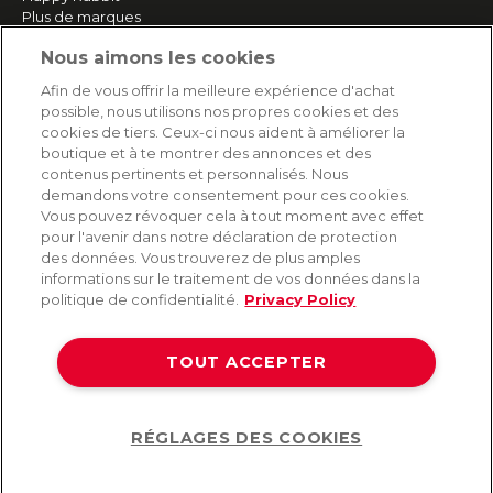
Plus de marques
Nous aimons les cookies
SERVICE
Afin de vous offrir la meilleure expérience d'achat
possible, nous utilisons nos propres cookies et des
Livraison rapide et gratuite
cookies de tiers. Ceux-ci nous aident à améliorer la
Retours & remboursements
boutique et à te montrer des annonces et des
Paiement sécurisé
contenus pertinents et personnalisés. Nous
demandons votre consentement pour ces cookies.
Vous pouvez révoquer cela à tout moment avec effet
pour l'avenir dans notre déclaration de protection
AIDE
des données. Vous trouverez de plus amples
informations sur le traitement de vos données dans la
Contact
politique de confidentialité.
Privacy Policy
Paiement
Livraison et expédition
TOUT ACCEPTER
Foire aux questions
Protection des données
CGV
RÉGLAGES DES COOKIES
Help