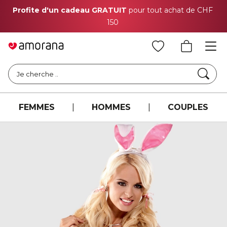
Profite d'un cadeau GRATUIT
pour tout achat de CHF
150
Cher
Je cherche ..
FEMMES
|
HOMMES
|
COUPLES