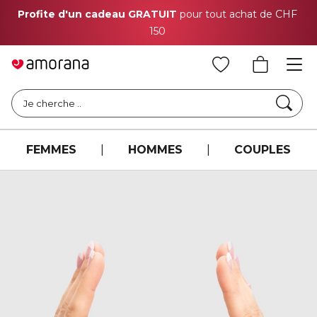
Profite d'un cadeau GRATUIT
pour tout achat de CHF
150
Cher
Je cherche ..
FEMMES
|
HOMMES
|
COUPLES