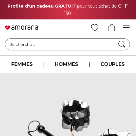
Profite d'un cadeau GRATUIT
pour tout achat de CHF
150
Cher
Je cherche ..
FEMMES
|
HOMMES
|
COUPLES